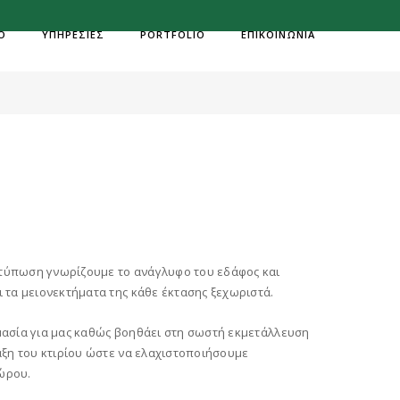
Ο
ΥΠΗΡΕΣΙΕΣ
PORTFOLIO
ΕΠΙΚΟΙΝΩΝΙΑ
OME
ΣΥΝΤΑΞΗ ΤΟΠΟΓΡΑΦΙΚΩΝ ΔΙΑΓΡΑΜΜΑΤΩΝ
τύπωση γνωρίζουμε το ανάγλυφο του εδάφος και
 τα μειονεκτήματα της κάθε έκτασης ξεχωριστά.
μασία για μας καθώς βοηθάει στη σωστή εκμετάλλευση
αξη του κτιρίου ώστε να ελαχιστοποιήσουμε
ώρου.