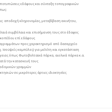
ποτυπώσεις εδάφους και σύνταξη τοπογραφικών
πως:
ς: αποδοχή κληρονομίας, μεταβίβαση ακινήτου,
λαιά συμβόλαια και επισήμανση τους στο έδαφος
ικοπέδου επί εδάφους
ιαγραμμάτων προς χαρακτηρισμό από δασαρχείο
. Ισοϋψείς καμπύλες) για μελέτη και εγκατάσταση
ειας όπως Φωτοβολταϊκά πάρκα, αιολικά πάρκα κ.α.
ατά την κατασκευή τους
κοδομικών γραμμών
κτησιών σε μικρότερες άρτιες ιδιοκτησίες