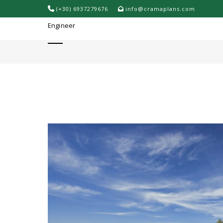
(+30) 6937279676
info@cramaplans.com
ΣΥΝΤΑΞΗ ΤΟΠΟΓΡΑΦΙΚΩΝ 