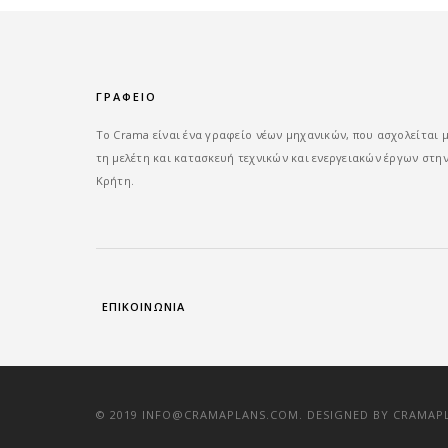
ΓΡΑΦΕΙΟ
Tο Crama είναι ένα γραφείο νέων μηχανικών, που ασχολείται 
τη μελέτη και κατασκευή τεχνικών και ενεργειακών έργων στη
Κρήτη.
ΕΠΙΚΟΙΝΩΝΙΑ
© 2019 INFO@CRAMAPLANS.COM. DESIGNED BY CRAMAP