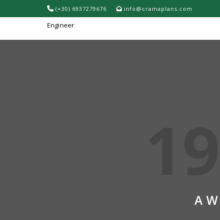
(+30) 6937279676
info@cramaplans.com
AW