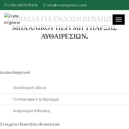
(+30) 6937279676
info@cramaplans.com
ΣΤΟΙΧΕΙΑ ΓΙΑ ΕΚΔΟΣΗ ΒΕΒΑΙΩΣΗΣ
Toggle
ΜΗΧΑΝΙΚΟΥ ΠΕΡΙ ΜΗ ΥΠΑΡΞΗΣ
ΑΥΘΑΙΡΕΣΙΩΝ.
Δικαιολογητικά
Οικοδομική άδεια
Τοπογραφικό Διάγραμμα
Διάγραμμα Κάλυψης
Στοιχεία Ιδιοκτήτη-Ιδιοκτητών