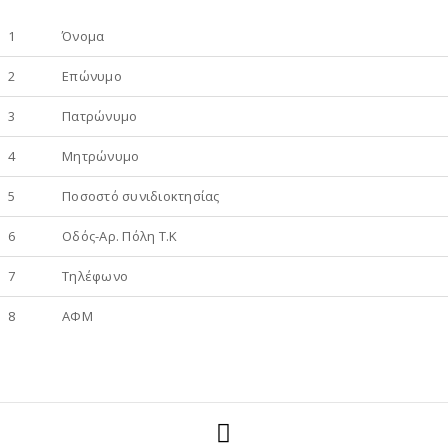
1
Όνομα
2
Επώνυμο
3
Πατρώνυμο
4
Μητρώνυμο
5
Ποσοστό συνιδιοκτησίας
6
Οδός-Αρ. Πόλη Τ.Κ
7
Τηλέφωνο
8
ΑΦΜ